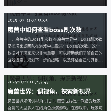
2025-07-11 07:55:05
魔兽中如何查看boss刷次数
一、魔兽中的Boss刷次数 在魔兽世界中，Boss刷次数
是指玩家或团队在游戏中击败某个Boss的次数。这个
数据对于玩家来说非常重要，可以帮助他们了解自己的
游戏进度，规划下一步的战略，以及评估自己与其他...
2025-07-10 07:53:47
魔兽世界：调视角，探索新视界
魔兽世界如何调视角 引言： 魔兽世界是一款备受玩家
喜爱的大型多人在线角色扮演游戏。在游戏中，玩家可