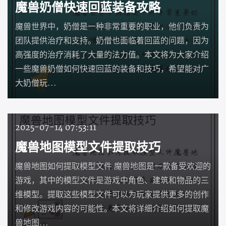
魔兽奶僧快速回蓝装备攻略
魔兽世界中，奶僧是一种非常重要的职业，他们负责为
团队提供治疗和支持。奶僧也面临着回蓝的问题，因为
高强度的治疗消耗了大量的法力值。本文将为大家介绍
一些魔兽奶僧如何快速回蓝的装备和技巧，希望能对广
大奶僧玩...
2025-07-14 07:53:11
魔兽地图模型文件提取技巧
魔兽地图如何提取模型文件 魔兽地图是一款备受欢迎的
游戏，其中的模型文件是游戏中角色、建筑和物品的三
维模型。提取这些模型文件可以为玩家提供更多的创作
和修改游戏内容的可能性。本文将详细介绍如何提取魔
兽地图...