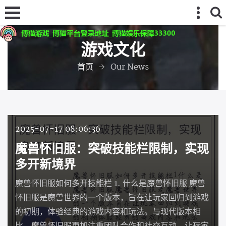
游戏文化
首页
Our News
2025-07-17 08:06:36
魔兽怀旧服：突破技能栏限制，实现
多开新境界
魔兽怀旧服如何多开技能栏 1. 什么是魔兽怀旧服 魔兽
怀旧服是魔兽世界的一个版本，旨在让玩家回归到游戏
的初期，体验经典的游戏内容和玩法。与现代版本相