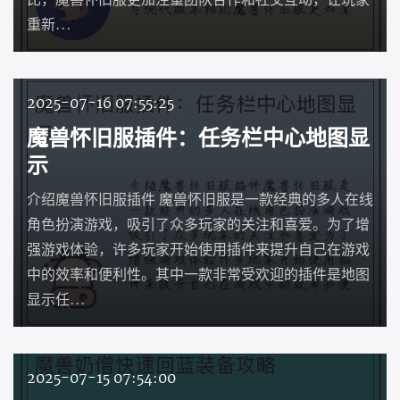
比，魔兽怀旧服更加注重团队合作和社交互动，让玩家
重新...
2025-07-16 07:55:25
魔兽怀旧服插件：任务栏中心地图显
示
介绍魔兽怀旧服插件 魔兽怀旧服是一款经典的多人在线
角色扮演游戏，吸引了众多玩家的关注和喜爱。为了增
强游戏体验，许多玩家开始使用插件来提升自己在游戏
中的效率和便利性。其中一款非常受欢迎的插件是地图
显示任...
2025-07-15 07:54:00