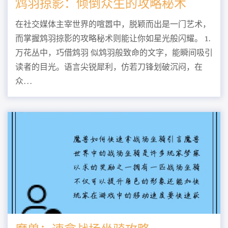
鸩羽掠影：倾倒众生的攻略秘术
在社交媒体主宰世界的喧嚣中，脱颖而出是一门艺术，
而掌握鸩羽掠影的攻略秘术则能让你如星光般闪耀。 1.
万花丛中，巧借鸩羽 似鸩羽般致命的文字，能瞬间吸引
读者的目光。语言尖锐犀利，仿若刀锋划破沉闷，在
众...