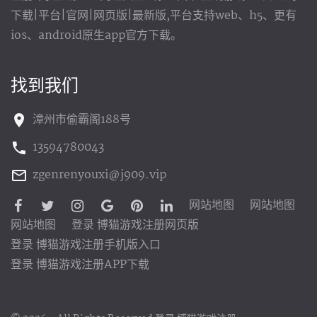
下载|平台|官网|网页版|最新版,平台支持web、h5、更有
ios、android原生app官方下载。
找到我们
漳州市偷霸阁188号
13594780043
zgenrenyouxi@j909.vip
网站地图
网站地图
网站地图
登录 博猫游戏注册网页版
登录 博猫游戏注册手机版入口
登录 博猫游戏注册APP下载