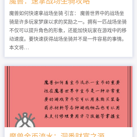
魔兽：速拿战场坐骑攻略
魔兽如何快速拿战场坐骑 引言： 魔兽世界中的战场坐
骑是许多玩家梦寐以求的奖励之一。拥有一匹战场坐骑
不仅可以提升角色的形象，还能加快玩家在游戏中的移
动速度。要快速获得战场坐骑并不是一件容易的事情。
本文将...
魔兽金币流水：洞悉财富之源