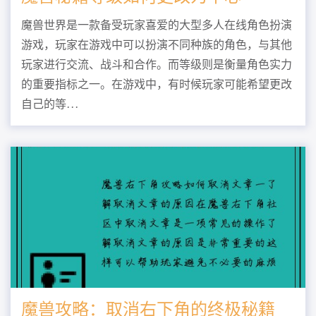
魔兽世界是一款备受玩家喜爱的大型多人在线角色扮演
游戏，玩家在游戏中可以扮演不同种族的角色，与其他
玩家进行交流、战斗和合作。而等级则是衡量角色实力
的重要指标之一。在游戏中，有时候玩家可能希望更改
自己的等...
魔兽攻略：取消右下角的终极秘籍